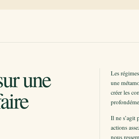
sur une
Les régimes
une métamor
aire
créer les co
profondéme
Il ne s’agit
actions asse
nous ressemb