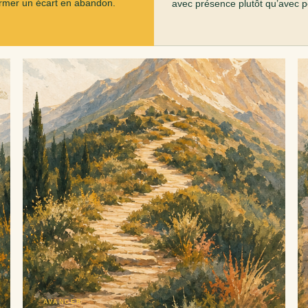
ormer un écart en abandon.
avec présence plutôt qu’avec p
AVANCER