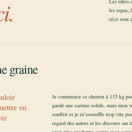
i.
Les idées e
les repas, 
récit sont 
e graine
ouloir
Je commence ce chemin à 115 kg pour 
gardé une carrure solide, mais mon v
mettre en
souffrir et je m’essouffle trop vite 
oir
regard des autres et les discours sur l
veux plus me battre contre mon corps