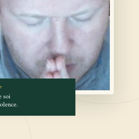
T
e soi
iolence.