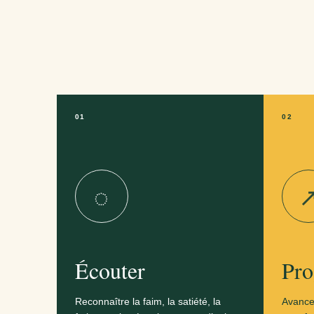
01
02
◌
Écouter
Pro
Reconnaître la faim, la satiété, la
Avance