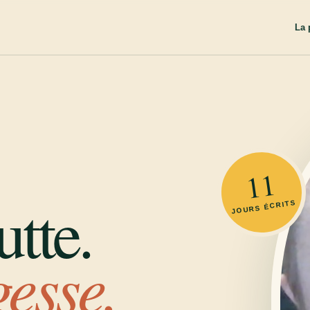
La 
11
tte.
JOURS ÉCRITS
gesse.