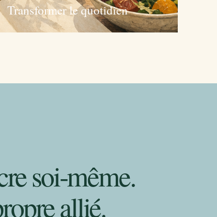
Transformer le quotidien
incre soi-même.
ropre allié.