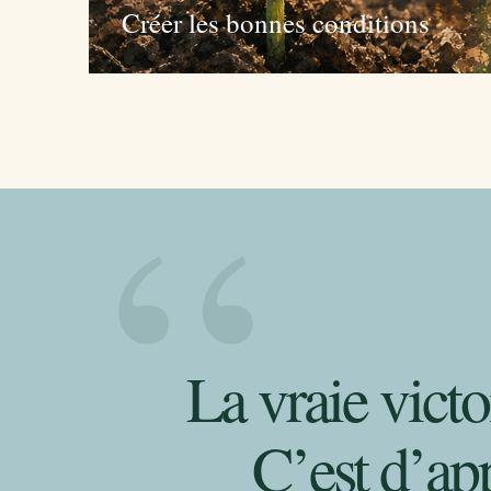
Créer les bonnes conditions
“
La vraie victo
C’est d’app