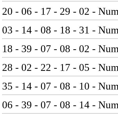
20
-
06
-
17
-
29
-
02
- Num
03
-
14
-
08
-
18
-
31
- Num
18
-
39
-
07
-
08
-
02
- Num
28
-
02
-
22
-
17
-
05
- Num
35
-
14
-
07
-
08
-
10
- Num
06
-
39
-
07
-
08
-
14
- Num