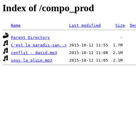
Index of /compo_prod
Name
Last modified
Size
De
Parent Directory
C'est le paradis-san..>
conflit - david.mp3
sous la pluie.mp3