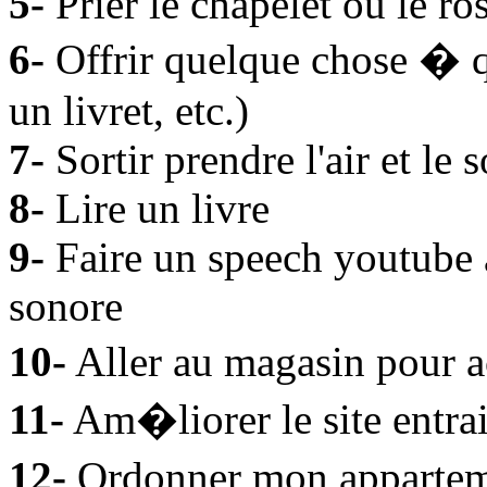
5-
Prier le chapelet ou le ro
6-
Offrir quelque chose � 
un livret, etc.)
7-
Sortir prendre l'air et le s
8-
Lire un livre
9-
Faire un speech youtube
sonore
10-
Aller au magasin pour a
11-
Am�liorer le site entrai
12-
Ordonner mon apparteme